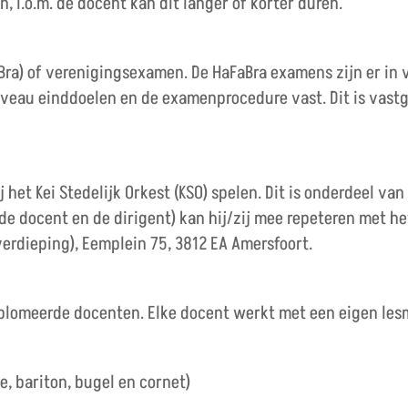
, i.o.m. de docent kan dit langer of korter duren.
ra) of verenigingsexamen. De HaFaBra examens zijn er in vie
veau einddoelen en de examenprocedure vast. Dit is vastge
j het Kei Stedelijk Orkest (KSO) spelen. Dit is onderdeel va
e docent en de dirigent) kan hij/zij mee repeteren met he
 verdieping), Eemplein 75, 3812 EA Amersfoort.
lomeerde docenten. Elke docent werkt met een eigen les
, bariton, bugel en cornet)